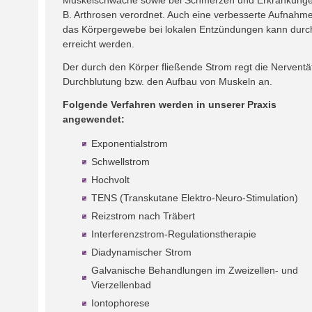
Muskelschwäche sowie bei Schmerzen und Erkrankunge
B. Arthrosen verordnet. Auch eine verbesserte Aufnah
das Körpergewebe bei lokalen Entzündungen kann durc
erreicht werden.
Der durch den Körper fließende Strom regt die Nerventät
Durchblutung bzw. den Aufbau von Muskeln an.
Folgende Verfahren werden in unserer Praxis
angewendet:
Exponentialstrom
Schwellstrom
Hochvolt
TENS (Transkutane Elektro-Neuro-Stimulation)
Reizstrom nach Träbert
Interferenzstrom-Regulationstherapie
Diadynamischer Strom
Galvanische Behandlungen im Zweizellen- und
Vierzellenbad
Iontophorese