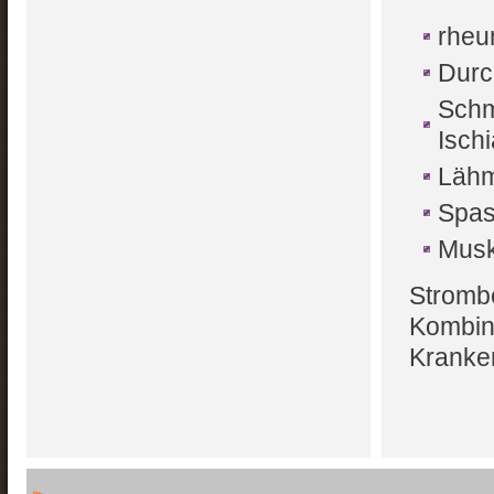
rheu
Durc
Schm
Ischi
Läh
Spas
Mus
Stromb
Kombina
Kranke