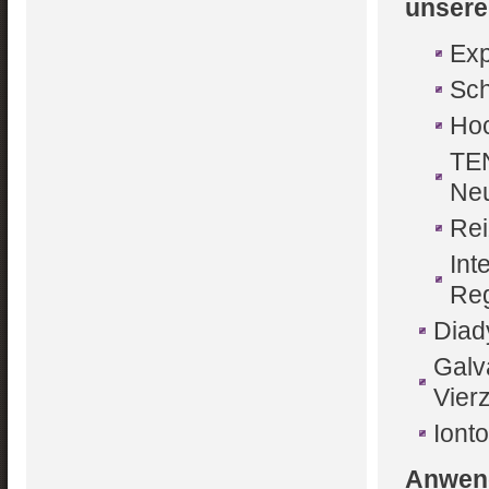
unsere
Exp
Sch
Hoc
TEN
Neu
Rei
Int
Reg
Diad
Galv
Vier
Iont
Anwend