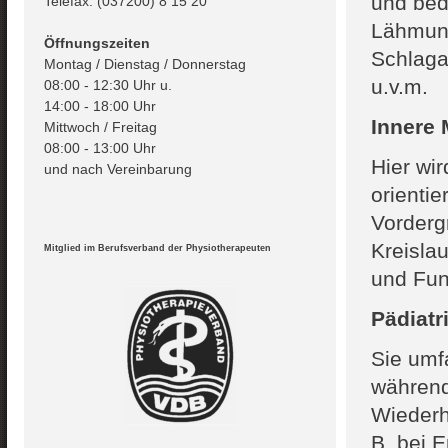
und bedü
Telefax: (037200) 8 15 20
Lähmung
Öffnungszeiten
Schlaga
Montag / Dienstag / Donnerstag
u.v.m.
08:00 - 12:30 Uhr u.
14:00 - 18:00 Uhr
Innere 
Mittwoch / Freitag
08:00 - 13:00 Uhr
Hier wir
und nach Vereinbarung
orientie
Vordergr
Kreisla
Mitglied im Berufsverband der Physiotherapeuten
und Fun
Pädiatr
Sie umf
während
Wiederh
B. bei 