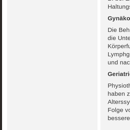
Haltung
Gynäko
Die Beh
die Unt
Körperf
Lymphge
und nac
Geriatr
Physiot
haben z
Alterssy
Folge v
bessere