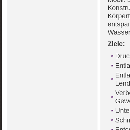
Konstru
Körpert
entspa
Wasser
Ziele:
Druc
Entl
Entl
Lend
Verb
Gew
Unte
Schm
Ents