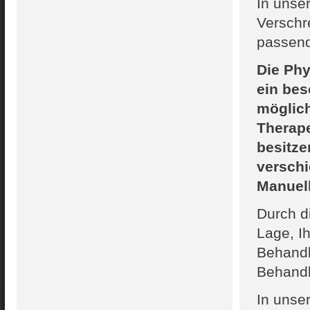
In unse
Verschre
passend
Die Phy
ein bes
möglich
Therap
besitze
verschi
Manuell
Durch d
Lage, I
Behandl
Behandl
In unse