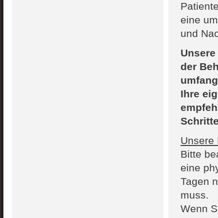
Patient
eine um
und Nac
Unsere 
der Be
umfangr
Ihre ei
empfehl
Schrit
Unsere 
Bitte b
eine ph
Tagen n
muss.
Wenn Si