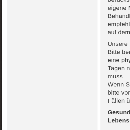
eigene
Behandl
empfehle
auf de
Unsere 
Bitte b
eine ph
Tagen n
muss.
Wenn Si
bitte vo
Fällen 
Gesundh
Lebensq