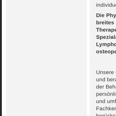
indivi
du
Die Phy
breites
Therap
Spezial
Lymphd
osteop
Unsere 
und ber
der Beh
persön
und umf
Fachken
berücks